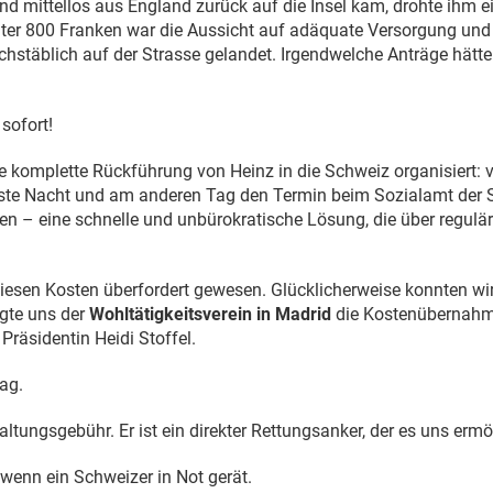
 und mittellos aus England zurück auf die Insel kam, drohte ihm 
unter 800 Franken war die Aussicht auf adäquate Versorgung und
uchstäblich auf der Strasse gelandet. Irgendwelche Anträge hä
sofort!
ie komplette Rückführung von Heinz in die Schweiz organisiert
erste Nacht und am anderen Tag den Termin beim Sozialamt der St
ten – eine schnelle und unbürokratische Lösung, die über regul
diesen Kosten überfordert gewesen. Glücklicherweise konnten wir
agte uns der
Wohltätigkeitsverein in Madrid
die Kostenübernahm
Präsidentin Heidi Stoffel.
rag.
rwaltungsgebühr. Er ist ein direkter Rettungsanker, der es uns ermö
 wenn ein Schweizer in Not gerät.