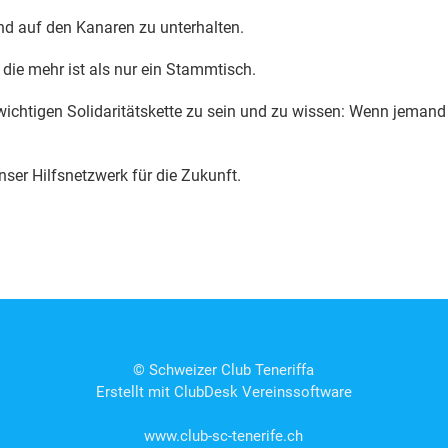
nd auf den Kanaren zu unterhalten.
 die mehr ist als nur ein Stammtisch.
er wichtigen Solidaritätskette zu sein und zu wissen: Wenn jeman
nser Hilfsnetzwerk für die Zukunft.
© Schweizer Club Teneriffa
Erstellt mit ClubDesk Vereinssoftware
www.club-sc-tenerife.ch